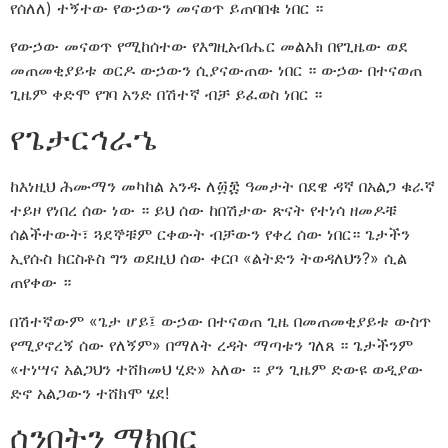
የሰለለ) ተኝተው የውኃውን መናወጥ ይጠባበቁ ነበር ።
የውኃው መናወጥ የሚከሰተው የእግዚአብሔር መልአክ በየጊዜው ወደ
መጠመቂያይቱ ወርዶ ውኃውን ሲያናውጠው ነበር ። ውኃው በተናወጠ
ጊዜም ቀድሞ የገባ አንድ በሽተኛ ብቻ ይፈወስ ነበር ።
የጌታርኅራኄ
ከእነዚህ ሕሙማን መካከል አንዱ ለ፴፰ ዓመታት በደዌ ዳኛ በአልጋ ቁራኛ
ተይዞ የነበረ ሰው ነው ። ይህ ሰው ከበሽታው ጽናት የተነሳ ዘመዶቹ
ሰልችተውት፣ ጓደኞቹም ርቀውት ብቻውን የቀረ ሰው ነበር። ጌታችን
ኢየሱስ ክርስቶስ ግን ወደዚህ ሰው ቀርቦ «ልትድን ትወዳለህን?» ሲል
ጠየቀው ።
በሽተኛውም «ጌታ ሆይ፤ ውኃው በተናወጠ ጊዜ በመጠመቂያይቱ ውስጥ
የሚያኖረኝ ሰው የለኝም» በማለት ረዳት ማጣቱን ገለጸ ። ጌታችንም
«ተነሣና አልጋህን ተሸክመህ ሂድ» አለው ። ያን ጊዜም ድውዩ ወዲያው
ድኖ አልጋውን ተሸክሞ ሄደ!
ሰንበትን ማክበር