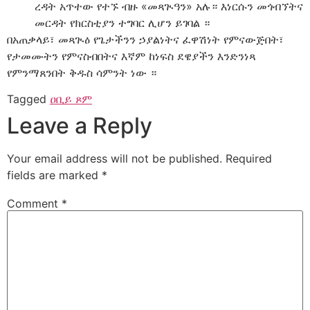
ረዳት አጥተው የተኙ ብዙ «መጻጒዓን» አሉ። እነርሱን መጎብኘትና
መርዳት የክርስቲያን ተግባር ሊሆን ይገባል ።
በአጠቃላይ፣ መጻጒዕ የጌታችንን ኃያልነትና ፈዋሽነት የምናውጅበት፣
የታመሙትን የምናስብበትና እኛም ከነፍስ ደዌያችን እንድንነጻ
የምንማጸንበት ቅዱስ ሳምንት ነው ።
Tagged
ዐቢይ ጾም
Leave a Reply
Your email address will not be published.
Required
fields are marked
*
Comment
*