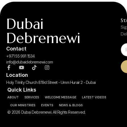
Dubai
St
Si
Debremewi
De
Contact
+971 55 991 1534
info@dubaidebremewi.com
Location
Holy Trinity Church 819d Street - Umm Hurair 2 - Dubai
Quick Links
ABOUT
SERVICES
WELCOME MESSAGE
LATEST VIDEOS
OUR MINISTRIES
EVENTS
NEWS & BLOGS
© 2026 Dubai Debremewi. All Rights Reserved.