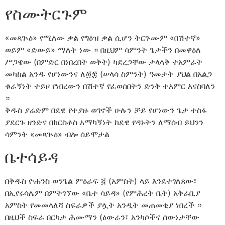
የስሙትርጉም
«መጻጒዕ» የሚለው ቃል የግዕዝ ቃል ሲሆን ትርጉሙም «በሽተኛ»
ወይም «ድውይ» ማለት ነው ። በዚህም ሳምንት ጌታችን በመዋዕለ
ሥጋዌው (በምድር በነበረበት ወቅት) ካደረጋቸው ታላላቅ ተአምራት
መካከል አንዱ የሆነውንና ለ፴፰ (ሠላሳ ስምንት) ዓመታት ያህል በአልጋ
ቁራኝነት ተይዞ የነበረውን በሽተኛ የፈወሰበትን ድንቅ ተአምር እናስባለን
።
ቅዱስ ያሬድም በደዌ የተያዙ ወገኖች ሁሉን ቻይ የሆነውን ጌታ ተስፋ
ያደርጉ ዘንድና በክርስቶስ አማካኝነት ከደዌ የዳኑትን ለማሰብ ይህንን
ሳምንት «መጻጒዕ» ብሎ ሰይሞታል
ቤተሳይዳ
በቅዱስ ዮሐንስ ወንጌል ምዕራፍ ፭ (አምስት) ላይ እንደተገለጸው፣
በኢየሩሳሌም በምትገኘው «ቤተ ሳይዳ» (የምሕረት ቤት) አቅራቢያ
አምስት የመመላለሻ ስፍራዎች ያሏት አንዲት መጠመቂያ ነበረች ።
በዚህች ስፍራ በርካታ ሕሙማን (ዕውራን፣ አንካሶችና ሰውነታቸው