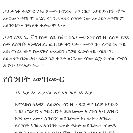
ይህ ታላቅ ተአምር የተፈጸመው በሰንበት ቀን ነበር። አይሁድ በሽተኛው
አልጋውን ተሸክሞ ሲሄድ ባዩ ጊዜ «ዛሬ ሰንበት ነው አልጋህን ልትሸከም
አይገባህም» በማለት ተቃውሞ አነሡ።
ይሁን እንጂ ጌታችን የሰው ልጅ ከሕግ በላይ መሆኑንና ሰንበት ለሰው እንጂ
ሰው ለሰንበት እንዳልተፈጠረ በዚሁ ቀን የታመመወን በመፈወስ በተግባር
አስተማራቸው። የመጻጒዕ መፈወስ ሥጋዊ ፈውስ ብቻ ሳይሆን፣
ለዘመናት በኃጢአት አልጋ ላይ ተኝቶ ለነበረው የሰው ልጅ የተሰጠ የነፍስ
ድኅነት ምሳሌም ነው ።
የሰንበት መዝሙር
ሃሌ ሉያ ሃሌ ሉያ ሃሌ ሉያ ሃሌ ሉያ ሃሌ ሉያ
አምላኩሰ ለአዳም ለዕረፍት ሰንበተ ሠርዐ ወይቤልዎ አይሁድ
በዓይ ሥልጣን ትገብር ዘንተ ወይቤሎሙ ኢየሱስ አነኒ እገብር
አንትሙኒ እመኑ ለግብርየ ወይቤሎሙ አነ ውእቱ እግዚአ
ለሰንበት እግዚኣ ለሰንበት ወልድ ዋሕድ ወይቤሎሙ ብውሕ
ሊተ እኅድግ ኃጢአተ በዲበ ምድር እስብክ ግእዛነ ወእክሥት