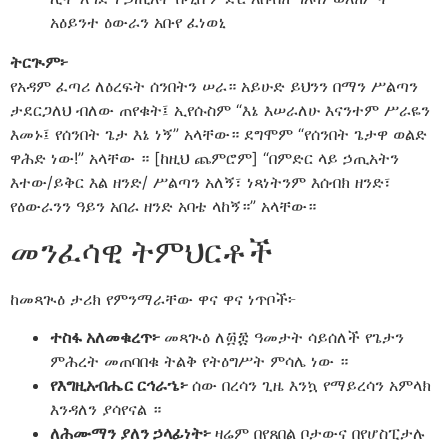
አዕይንተ ዕውራን አቡየ ፈነወኒ
ትርጒም፦
የአዳም ፈጣሪ ለዕረፍት ሰንበትን ሠራ። አይሁድ ይህንን በማን ሥልጣን
ታደርጋለህ ብለው ጠየቁት፤ ኢየሱስም “እኔ እሠራለሁ እናንተም ሥራዬን
እመኑ፤ የሰንበት ጌታ እኔ ነኝ” አላቸው። ደግሞም “የሰንበት ጌታዋ ወልድ
ዋሕድ ነው!” አላቸው ። [ከዚህ ጨምሮም] “በምድር ላይ ኃጢአትን
እተው/ይቅር እል ዘንድ/ ሥልጣን አለኝ፣ ነጻነትንም እሰብክ ዘንድ፣
የዕውራንን ዓይን አበራ ዘንድ አባቴ ላከኝ።” አላቸው።
መንፈሳዊ ትምህርቶች
ከመጻጒዕ ታሪክ የምንማራቸው ዋና ዋና ነጥቦች፦
ተስፋ አለመቁረጥ፦
መጻጒዕ ለ፴፰ ዓመታት ሳይሰለች የጌታን
ምሕረት መጠባበቁ ትልቅ የትዕግሥት ምሳሌ ነው ።
የእግዚአብሔር ርኅራኄ፦
ሰው በረሳን ጊዜ እንኳ የማይረሳን አምላክ
እንዳለን ያሳየናል ።
ለሕሙማን ያለን ኃላፊነት፦
ዛሬም በየጸበል ቦታውና በየሆስፒታሉ