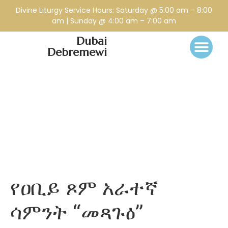
Divine Liturgy Service Hours: Saturday @ 5:00 am – 8:00
am | Sunday @ 4:00 am – 7:00 am
Dubai
Debremewi
የዐቢይ ጾም አራተኛ
ሳምንት “መጻጉዕ”